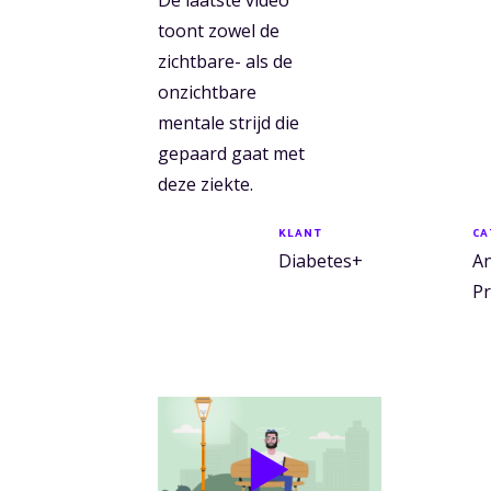
De laatste video
toont zowel de
zichtbare- als de
onzichtbare
mentale strijd die
gepaard gaat met
deze ziekte.
KLANT
CA
Diabetes+
An
Pr