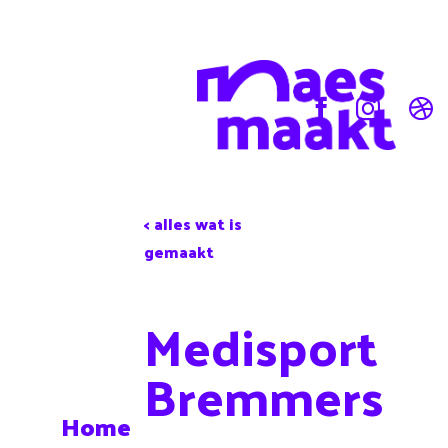
< alles wat is
gemaakt
Medisport
Bremmers
Home